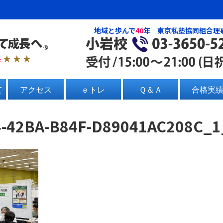
地域と歩んで
40
年 東京私塾協同組合理
塾
★ ★ ★
て
アクセス
ｅトレ
Ｑ＆Ａ
合格実
4-42BA-B84F-D89041AC208C_1