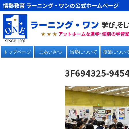
情熱教育 ラーニング・ワンの公式ホームページ
★ ★
★
アットホームな進学･個別の学習
トップページ
ごあいさつ
当塾について
授業につい
3F694325-945