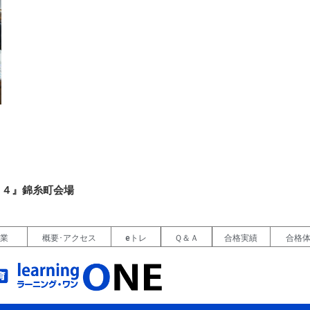
２４』錦糸町会場
授業
概要･アクセス
eトレ
Ｑ＆Ａ
合格実績
合格