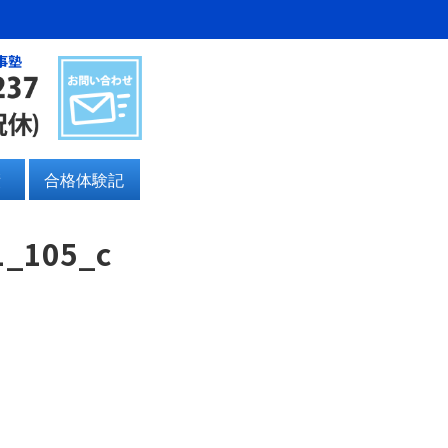
事塾
績
合格体験記
1_105_c