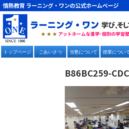
情熱教育 ラーニング・ワンの公式ホームページ
★ ★
★
アットホームな進学･個別の学習
トップページ
ごあいさつ
当塾について
授業につい
B86BC259-CDC