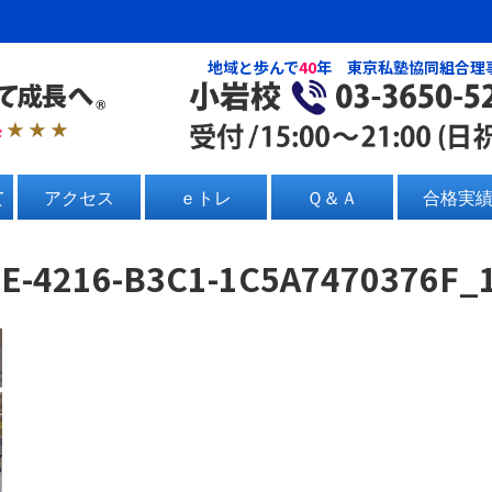
地域と歩んで
40
年 東京私塾協同組合理
塾
★ ★ ★
て
アクセス
ｅトレ
Ｑ＆Ａ
合格実
E-4216-B3C1-1C5A7470376F_