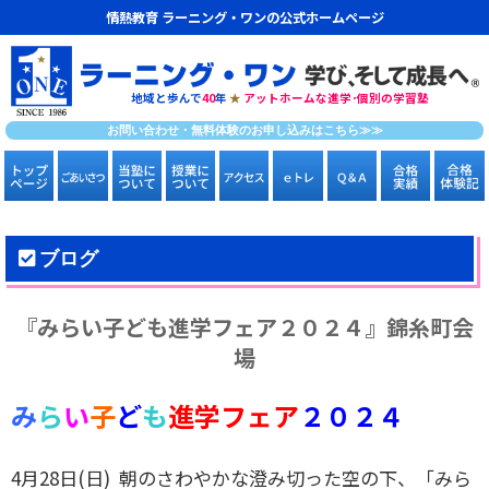
情熱教育 ラーニング・ワンの公式ホームページ
地域と歩んで
40
年
★
アットホームな進学･個別の学習塾
お問い合わせ・無料体験のお申し込みはこちら≫≫
ブログ
『みらい子ども進学フェア２０２４』錦糸町会
場
み
ら
い
子
ど
も
進学フェア
２０２４
4月28日(日) 朝のさわやかな澄み切った空の下、「みら