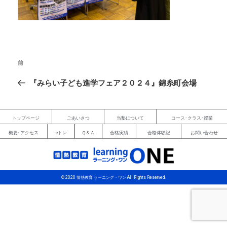
前
『みらい子ども進学フェア２０２４』錦糸町会場
トップページ
ごあいさつ
当塾について
コース･クラス･授業
概要･アクセス
eトレ
Ｑ＆Ａ
合格実績
合格体験記
お問い合わせ
© 2020 情熱教育 ラーニング・ワン All Rights Reserved.