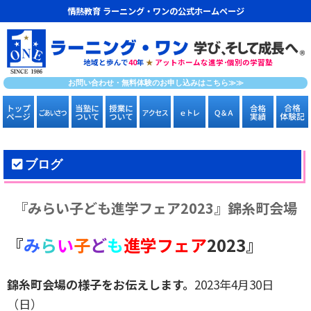
情熱教育 ラーニング・ワンの公式ホームページ
地域と歩んで
40
年
★
アットホームな進学･個別の学習塾
お問い合わせ・無料体験のお申し込みはこちら≫≫
ブログ
『みらい子ども進学フェア2023』錦糸町会場
『
み
ら
い
子
ど
も
進学フェア
2023』
錦糸町会場の様子をお伝えします。
2023年4月30日
（日）