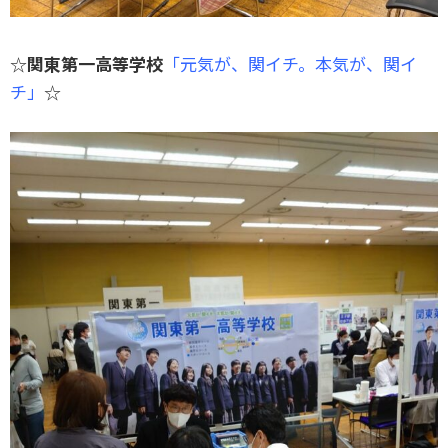
☆
関東第一高等学校
「元気が、関イチ。本気が、関イ
チ」
☆