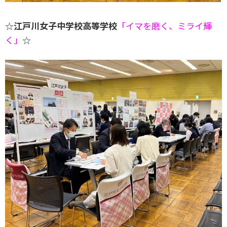
☆
江戸川女子中学校高等学校
「イマを磨く、ミライ輝
く」
☆