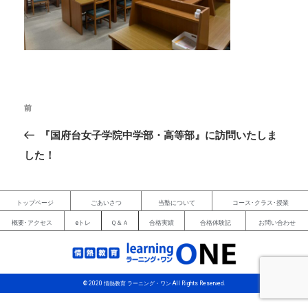
前
『国府台女子学院中学部・高等部』に訪問いたしま
した！
トップページ
ごあいさつ
当塾について
コース･クラス･授業
概要･アクセス
eトレ
Ｑ＆Ａ
合格実績
合格体験記
お問い合わせ
© 2020 情熱教育 ラーニング・ワン All Rights Reserved.