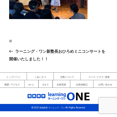
前
ラーニング・ワン新塾長おひろめミニコンサートを
開催いたしました！！
トップページ
ごあいさつ
当塾について
コース･クラス･授業
概要･アクセス
eトレ
Ｑ＆Ａ
合格実績
合格体験記
お問い合わせ
© 2020 情熱教育 ラーニング・ワン All Rights Reserved.