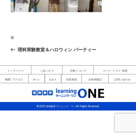
前
理科実験教室＆ハロウィン パーティー
トップページ
ごあいさつ
当塾について
コース･クラス･授業
概要･アクセス
eトレ
Ｑ＆Ａ
合格実績
合格体験記
お問い合わせ
© 2020 情熱教育 ラーニング・ワン All Rights Reserved.