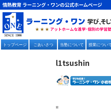
情熱教育 ラーニング・ワンの公式ホームページ
★ ★
★
アットホームな進学･個別の学習
トップページ
ごあいさつ
当塾について
授業につい
l1tsushin
前