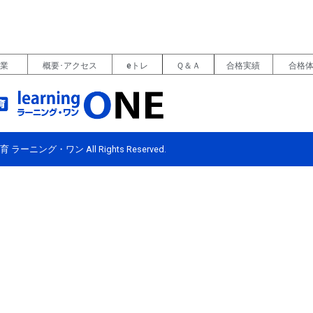
授業
概要･アクセス
eトレ
Ｑ＆Ａ
合格実績
合格
育 ラーニング・ワン All Rights Reserved.