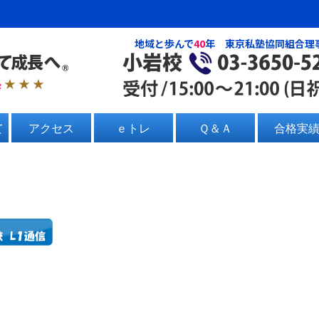
地域と歩んで
40
年 東京私塾協同組合理
塾
★ ★ ★
て
アクセス
ｅトレ
Ｑ＆Ａ
合格実