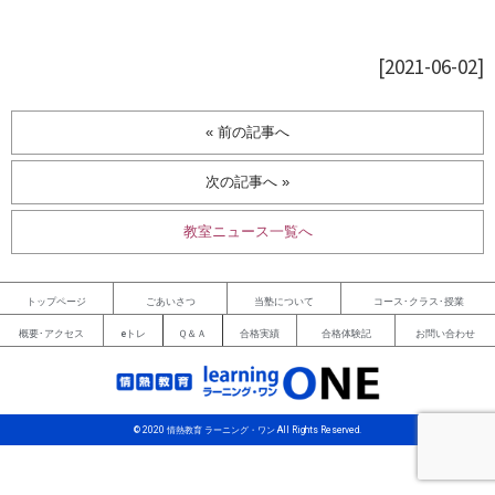
[2021-06-02]
« 前の記事へ
次の記事へ »
教室ニュース一覧へ
トップページ
ごあいさつ
当塾について
コース･クラス･授業
概要･アクセス
eトレ
Ｑ＆Ａ
合格実績
合格体験記
お問い合わせ
© 2020 情熱教育 ラーニング・ワン All Rights Reserved.