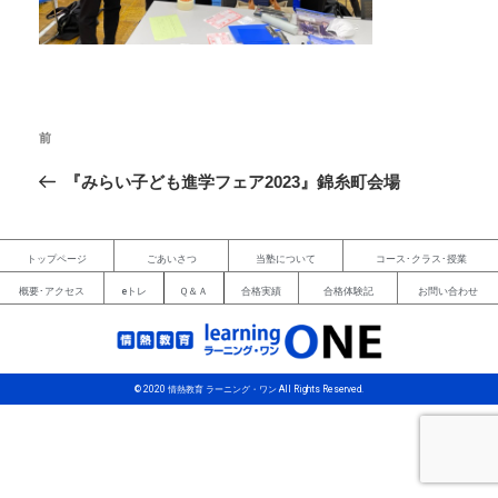
前
『みらい子ども進学フェア2023』錦糸町会場
トップページ
ごあいさつ
当塾について
コース･クラス･授業
概要･アクセス
eトレ
Ｑ＆Ａ
合格実績
合格体験記
お問い合わせ
© 2020 情熱教育 ラーニング・ワン All Rights Reserved.