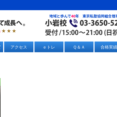
地域と歩んで
40
年 東京私塾協同組合理
塾
★ ★ ★
て
アクセス
ｅトレ
Ｑ＆Ａ
合格実