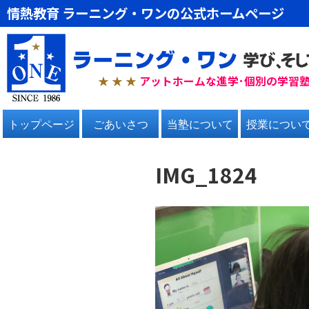
情熱教育 ラーニング・ワンの公式ホームページ
★ ★
★
アットホームな進学･個別の学習
トップページ
ごあいさつ
当塾について
授業につい
IMG_1824