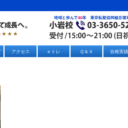
地域と歩んで
40
年 東京私塾協同組合理
塾
★ ★ ★
て
アクセス
ｅトレ
Ｑ＆Ａ
合格実