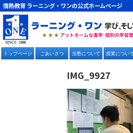
情熱教育 ラーニング・ワンの公式ホームページ
★ ★
★
アットホームな進学･個別の学習
トップページ
ごあいさつ
当塾について
授業につい
IMG_9927